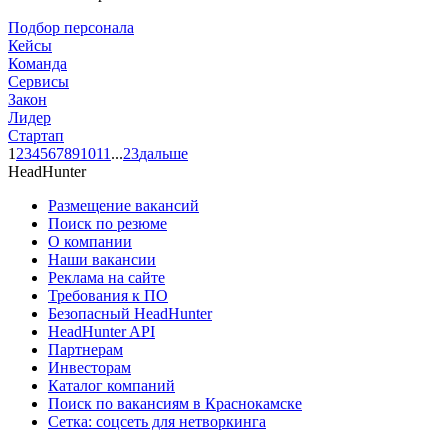
Подбор персонала
Кейсы
Команда
Сервисы
Закон
Лидер
Стартап
1
2
3
4
5
6
7
8
9
10
11
...
23
дальше
HeadHunter
Размещение вакансий
Поиск по резюме
О компании
Наши вакансии
Реклама на сайте
Требования к ПО
Безопасный HeadHunter
HeadHunter API
Партнерам
Инвесторам
Каталог компаний
Поиск по вакансиям в Краснокамске
Сетка: соцсеть для нетворкинга