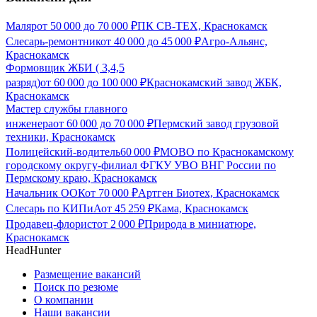
Маляр
от
50 000
до
70 000
₽
ПК СВ-ТЕХ, Краснокамск
Слесарь-ремонтник
от
40 000
до
45 000
₽
Агро-Альянс,
Краснокамск
Формовщик ЖБИ ( 3,4,5
разряд)
от
60 000
до
100 000
₽
Краснокамский завод ЖБК,
Краснокамск
Мастер службы главного
инженера
от
60 000
до
70 000
₽
Пермский завод грузовой
техники, Краснокамск
Полицейский-водитель
60 000
₽
МОВО по Краснокамскому
городскому округу-филиал ФГКУ УВО ВНГ России по
Пермскому краю, Краснокамск
Начальник ООК
от
70 000
₽
Артген Биотех, Краснокамск
Слесарь по КИПиА
от
45 259
₽
Кама, Краснокамск
Продавец-флорист
от
2 000
₽
Природа в миниатюре,
Краснокамск
HeadHunter
Размещение вакансий
Поиск по резюме
О компании
Наши вакансии