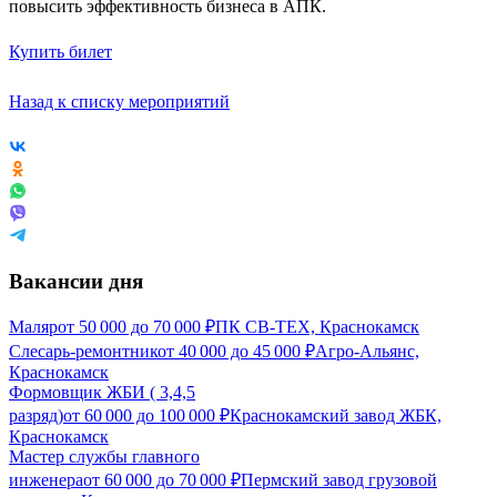
повысить эффективность бизнеса в АПК.
Купить билет
Назад к списку мероприятий
Вакансии дня
Маляр
от
50 000
до
70 000
₽
ПК СВ-ТЕХ, Краснокамск
Слесарь-ремонтник
от
40 000
до
45 000
₽
Агро-Альянс,
Краснокамск
Формовщик ЖБИ ( 3,4,5
разряд)
от
60 000
до
100 000
₽
Краснокамский завод ЖБК,
Краснокамск
Мастер службы главного
инженера
от
60 000
до
70 000
₽
Пермский завод грузовой