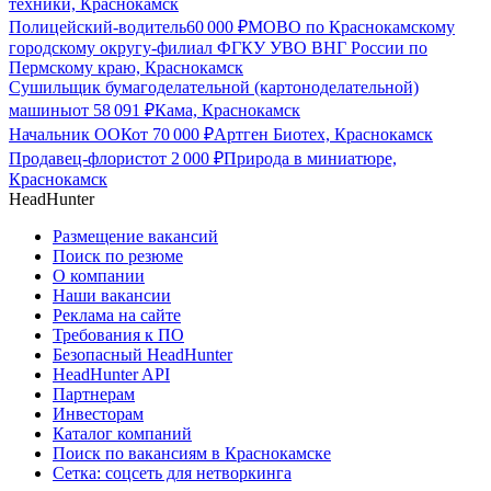
техники, Краснокамск
Полицейский-водитель
60 000
₽
МОВО по Краснокамскому
городскому округу-филиал ФГКУ УВО ВНГ России по
Пермскому краю, Краснокамск
Сушильщик бумагоделательной (картоноделательной)
машины
от
58 091
₽
Кама, Краснокамск
Начальник ООК
от
70 000
₽
Артген Биотех, Краснокамск
Продавец-флорист
от
2 000
₽
Природа в миниатюре,
Краснокамск
HeadHunter
Размещение вакансий
Поиск по резюме
О компании
Наши вакансии
Реклама на сайте
Требования к ПО
Безопасный HeadHunter
HeadHunter API
Партнерам
Инвесторам
Каталог компаний
Поиск по вакансиям в Краснокамске
Сетка: соцсеть для нетворкинга