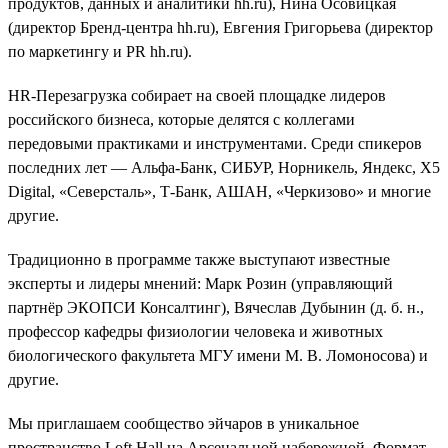
продуктов, данных и аналитики hh.ru), Нина Осовицкая
(директор Бренд-центра hh.ru), Евгения Григорьева (директор
по маркетингу и PR hh.ru).
HR-Перезагрузка собирает на своей площадке лидеров
российского бизнеса, которые делятся с коллегами
передовыми практиками и инструментами. Среди спикеров
последних лет — Альфа-Банк, СИБУР, Норникель, Яндекс, Х5
Digital, «Северсталь», Т-Банк, АШАН, «Черкизово» и многие
другие.
Традиционно в программе также выступают известные
эксперты и лидеры мнений: Марк Розин (управляющий
партнёр ЭКОПСИ Консалтинг), Вячеслав Дубынин (д. б. н.,
профессор кафедры физиологии человека и животных
биологического факультета МГУ имени М. В. Ломоносова) и
другие.
Мы приглашаем сообщество эйчаров в уникальное
пространство Loft Hall на Арсенальной набережной. Формат