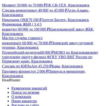
Маляр
от
50 000
до
70 000
₽
ПК СВ-ТЕХ, Краснокамск
Слесарь-ремонтник
от
40 000
до
45 000
₽
Агро-Альянс,
Краснокамск
Начальник ОКК
79 100
₽
Артген Биотех, Краснокамск
Формовщик ЖБИ ( 3,4,5
разряд)
от
60 000
до
100 000
₽
Краснокамский завод ЖБК,
Краснокамск
Мастер службы главного
инженера
от
60 000
до
70 000
₽
Пермский завод грузовой
техники, Краснокамск
Полицейский-водитель
60 000
₽
МОВО по Краснокамскому
городскому округу-филиал ФГКУ УВО ВНГ России по
Пермскому краю, Краснокамск
Слесарь по КИПиА
от
45 259
₽
Кама, Краснокамск
Продавец-флорист
от
2 000
₽
Природа в миниатюре,
Краснокамск
HeadHunter
Размещение вакансий
Поиск по резюме
О компании
Наши вакансии
Реклама на сайте